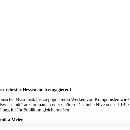
asorchester Hessen auch engagieren!
nfonischer Blasmusik bis zu populäreren Werken von Komponisten wie Ó
ielsweise mit Tanzkompanien oder Chören. Das hohe Niveau des LJBO H
chung für Ihr Publikum gleichermaßen!
nnika Meier
.