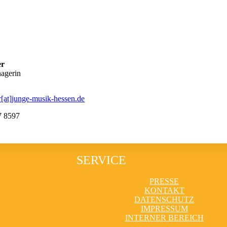
er
agerin
[at]junge-musik-hessen.de
7 8597
SERVICE
PRESSE
KONTAKT
DATENSCHUTZ
IMPRESSUM
INTERNER BEREICH