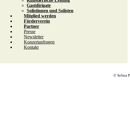
Künstlerische Leitung
Gastdirigate
Solistinnen und Solisten
Mitglied werden
Förderverein
Partner
Presse
Newsletter
Konzertanfragen
Kontakt
© Selina P